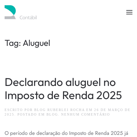
Skip to main content
Tag:
Aluguel
Declarando aluguel no
Imposto de Renda 2025
ESCRITO POR
BLOG RUBERLEI ROCHA
EM
26 DE MARÇO DE
EM
2025
. POSTADO EM
BLOG
.
NENHUM COMENTÁRIO
DECLARAND
ALUGUEL
NO
O período de declaração do Imposto de Renda 2025 já
IMPOSTO