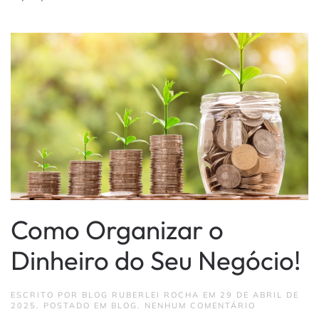
Como Organizar o
Dinheiro do Seu Negócio!
ESCRITO POR
BLOG RUBERLEI ROCHA
EM
29 DE ABRIL DE
EM
2025
. POSTADO EM
BLOG
.
NENHUM COMENTÁRIO
COMO