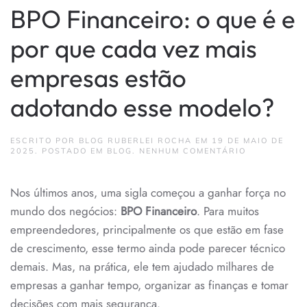
BPO Financeiro: o que é e
por que cada vez mais
empresas estão
adotando esse modelo?
ESCRITO POR
BLOG RUBERLEI ROCHA
EM
19 DE MAIO DE
EM
2025
. POSTADO EM
BLOG
.
NENHUM COMENTÁRIO
BPO
FINANCEIRO
O
Nos últimos anos, uma sigla começou a ganhar força no
QUE
É
mundo dos negócios:
BPO Financeiro
. Para muitos
E
POR
empreendedores, principalmente os que estão em fase
QUE
CADA
de crescimento, esse termo ainda pode parecer técnico
VEZ
demais. Mas, na prática, ele tem ajudado milhares de
MAIS
EMPRESAS
empresas a ganhar tempo, organizar as finanças e tomar
ESTÃO
ADOTANDO
decisões com mais segurança.
ESSE