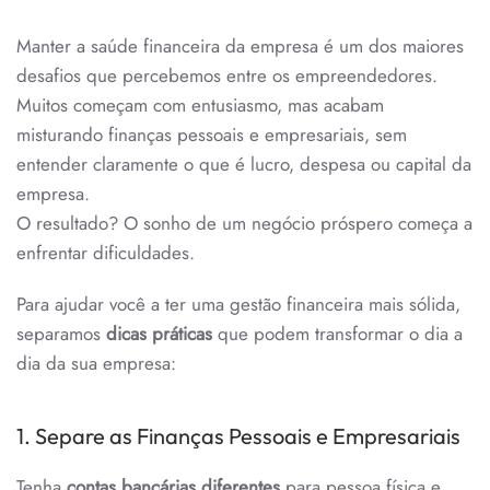
ORGANIZAR
O
Manter a saúde financeira da empresa é um dos maiores
DINHEIRO
DO
desafios que percebemos entre os empreendedores.
SEU
NEGÓCIO!
Muitos começam com entusiasmo, mas acabam
misturando finanças pessoais e empresariais, sem
entender claramente o que é lucro, despesa ou capital da
empresa.
O resultado? O sonho de um negócio próspero começa a
enfrentar dificuldades.
Para ajudar você a ter uma gestão financeira mais sólida,
separamos
dicas práticas
que podem transformar o dia a
dia da sua empresa:
1. Separe as Finanças Pessoais e Empresariais
Tenha
contas bancárias diferentes
para pessoa física e