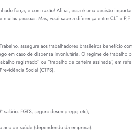
X
PJ
anhado força, e com razão! Afinal, essa é uma decisão importa
 de muitas pessoas. Mas, você sabe a diferença entre CLT e PJ?
Trabalho, assegura aos trabalhadores brasileiros benefício com
ego em caso de dispensa invonlutária. O regime de trabalho o
alho registrado” ou “trabalho de carteira assinada”, em refe
revidência Social (CTPS).
 13º salário, FGTS, seguro-desemprego, etc);
 e plano de saúde (dependendo da empresa).