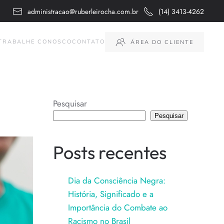
administracao@ruberleirocha.com.br
(14) 3413-4262
TRABALHE CONOSCO
CONTATO
ÁREA DO CLIENTE
Pesquisar
Pesquisar
Posts recentes
Dia da Consciência Negra:
História, Significado e a
Importância do Combate ao
Racismo no Brasil