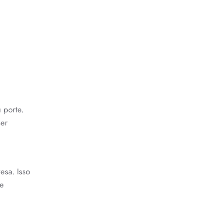
 porte.
ser
esa. Isso
me