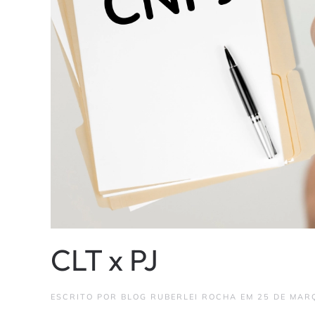
CLT x PJ
ESCRITO POR
BLOG RUBERLEI ROCHA
EM
25 DE MAR