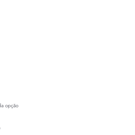
ada opção
e