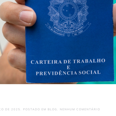
EM
ÇO DE 2025
. POSTADO EM
BLOG
.
NENHUM COMENTÁRIO
CLT