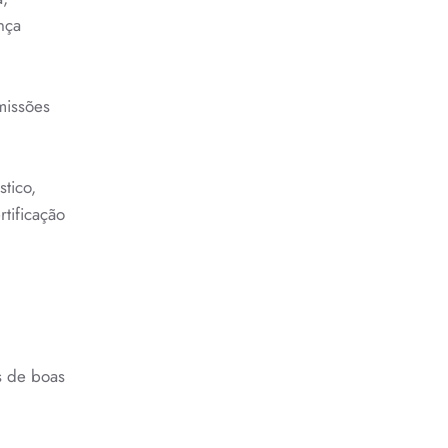
nça
missões
tico,
rtificação
os de boas