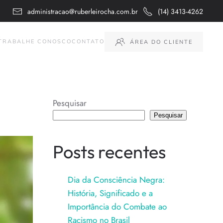
administracao@ruberleirocha.com.br
(14) 3413-4262
TRABALHE CONOSCO
CONTATO
ÁREA DO CLIENTE
Pesquisar
Pesquisar
Posts recentes
Dia da Consciência Negra:
História, Significado e a
Importância do Combate ao
Racismo no Brasil