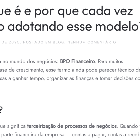
ue é e por que cada vez
o adotando esse modelo
EM
 DE 2025
. POSTADO EM
BLOG
.
NENHUM COMENTÁRIO
BPO
FINANCEIR
O
ça no mundo dos negócios:
BPO Financeiro
. Para muitos
QUE
É
se de crescimento, esse termo ainda pode parecer técnico d
E
POR
sas a ganhar tempo, organizar as finanças e tomar decisões c
QUE
CADA
VEZ
MAIS
EMPRESAS
ESTÃO
?
ADOTAND
ESSE
MODELO?
que significa
terceirização de processos de negócios
. Quando 
a parte financeira da empresa — contas a pagar, contas a receb