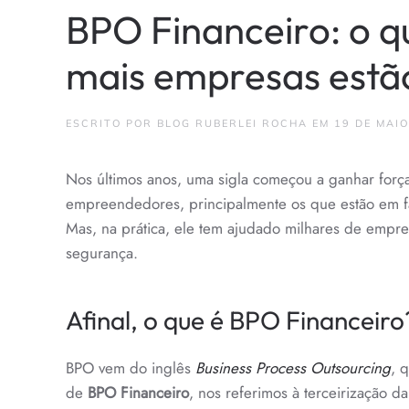
BPO Financeiro: o q
mais empresas estã
ESCRITO POR
BLOG RUBERLEI ROCHA
EM
19 DE MAIO
Nos últimos anos, uma sigla começou a ganhar for
empreendedores, principalmente os que estão em fa
Mas, na prática, ele tem ajudado milhares de empre
segurança.
Afinal, o que é BPO Financeiro
BPO vem do inglês
Business Process Outsourcing
, 
de
BPO Financeiro
, nos referimos à terceirização d