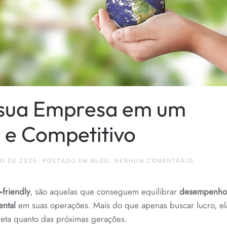
sua Empresa em um
 e Competitivo
EM
HO DE 2025
. POSTADO EM
BLOG
.
NENHUM COMENTÁRIO
COMO
TRANSF
SUA
-friendly
, são aquelas que conseguem equilibrar
desempenho
EMPRESA
EM
ental
em suas operações. Mais do que apenas buscar lucro, el
UM
NEGÓCIO
eta quanto das próximas gerações.
SUSTENT