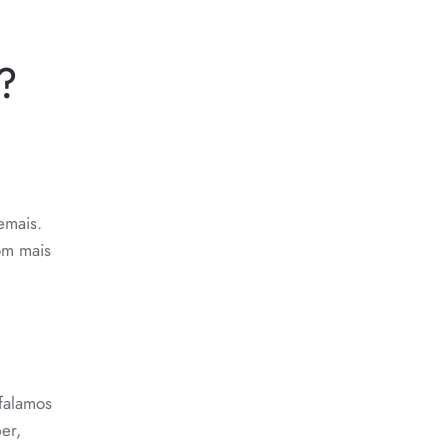
?
O:
emais.
om mais
O
falamos
er,