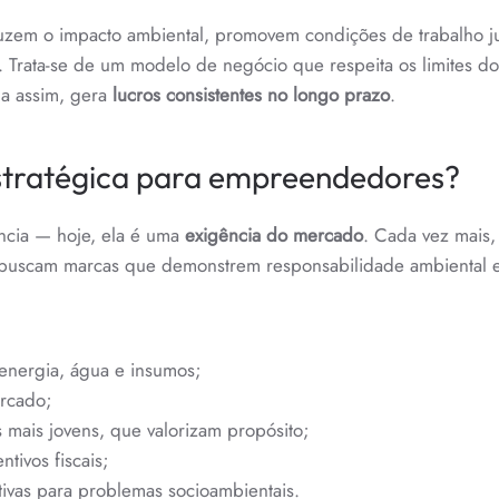
E
COMPETI
duzem o impacto ambiental, promovem condições de trabalho ju
. Trata-se de um modelo de negócio que respeita os limites do
da assim, gera
lucros consistentes no longo prazo
.
estratégica para empreendedores?
ncia — hoje, ela é uma
exigência do mercado
. Cada vez mais,
 buscam marcas que demonstrem responsabilidade ambiental e 
energia, água e insumos;
rcado;
s mais jovens, que valorizam propósito;
ntivos fiscais;
ativas para problemas socioambientais.