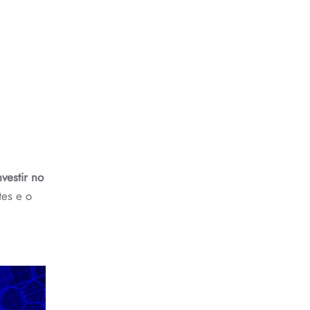
nvestir no
es e o