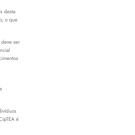
s desta
o, o que
s deve ser
ncial
cimentos
e
divíduos
 CipTEA é