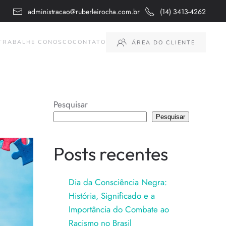
administracao@ruberleirocha.com.br
(14) 3413-4262
TRABALHE CONOSCO
CONTATO
ÁREA DO CLIENTE
Pesquisar
Pesquisar
Posts recentes
Dia da Consciência Negra:
História, Significado e a
Importância do Combate ao
Racismo no Brasil