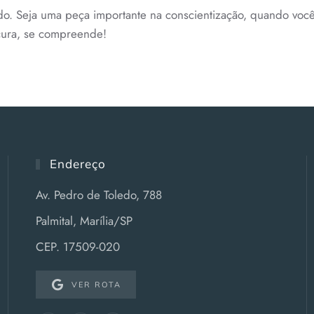
do. Seja uma peça importante na conscientização, quando você
 cura, se compreende!
Endereço
Av. Pedro de Toledo, 788
Palmital, Marília/SP
CEP. 17509-020
VER ROTA