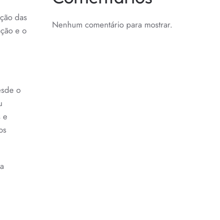
ação das
TIZAÇÃO
Nenhum comentário para mostrar.
ação e o
esde o
u
s e
os
ra