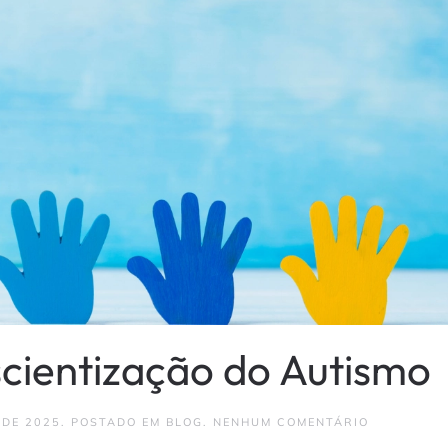
cientização do Autismo
EM
 DE 2025
. POSTADO EM
BLOG
.
NENHUM COMENTÁRIO
DIA