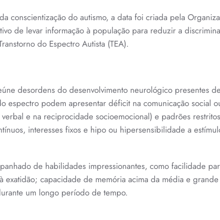
MUNDIAL
DA
a conscientização do autismo, a data foi criada pela Organiz
CONSCIEN
DO
vo de levar informação à população para reduzir a discrimin
AUTISMO
ranstorno do Espectro Autista (TEA).
 reúne desordens do desenvolvimento neurológico presentes d
do espectro podem apresentar déficit na comunicação social o
 verbal e na reciprocidade socioemocional) e padrões restrito
nuos, interesses fixos e hipo ou hipersensibilidade a estímul
mpanhado de habilidades impressionantes, como facilidade pa
e à exatidão; capacidade de memória acima da média e grande
durante um longo período de tempo.