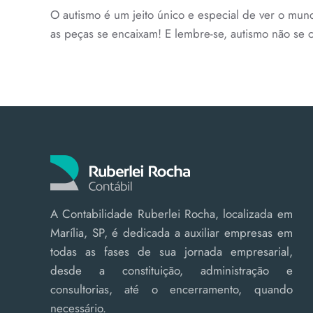
O autismo é um jeito único e especial de ver o mun
as peças se encaixam! E lembre-se, autismo não se
A Contabilidade Ruberlei Rocha, localizada em
Marília, SP, é dedicada a auxiliar empresas em
todas as fases de sua jornada empresarial,
desde a constituição, administração e
consultorias, até o encerramento, quando
necessário.