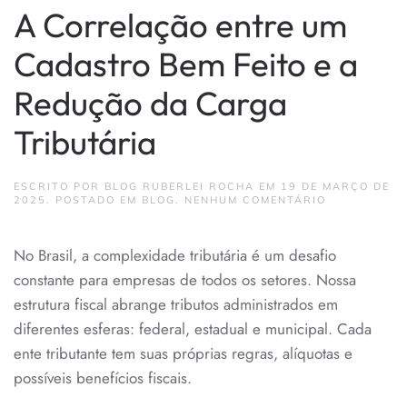
A Correlação entre um
Cadastro Bem Feito e a
Redução da Carga
Tributária
ESCRITO POR
BLOG RUBERLEI ROCHA
EM
19 DE MARÇO DE
EM
2025
. POSTADO EM
BLOG
.
NENHUM COMENTÁRIO
A
CORRELAÇÃ
ENTRE
No Brasil, a complexidade tributária é um desafio
UM
CADASTRO
constante para empresas de todos os setores. Nossa
BEM
FEITO
estrutura fiscal abrange tributos administrados em
E
A
diferentes esferas: federal, estadual e municipal. Cada
REDUÇÃO
ente tributante tem suas próprias regras, alíquotas e
DA
CARGA
possíveis benefícios fiscais.
TRIBUTÁRIA