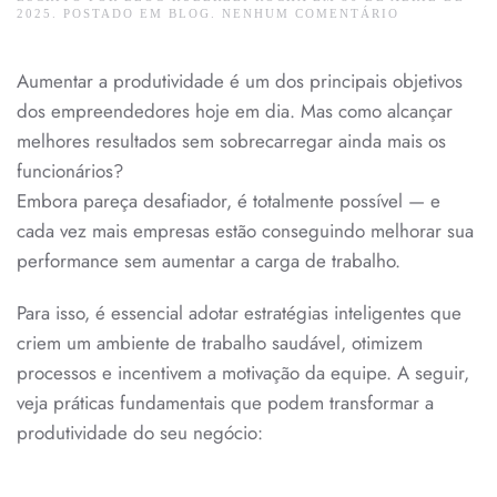
EM
2025
. POSTADO EM
BLOG
.
NENHUM COMENTÁRIO
COMO
AUMENTAR
A
Aumentar a produtividade é um dos principais objetivos
PRODUTIVI
NA
dos empreendedores hoje em dia. Mas como alcançar
SUA
EMPRESA
melhores resultados sem sobrecarregar ainda mais os
SEM
SOBRECARR
funcionários?
A
Embora pareça desafiador, é totalmente possível — e
EQUIPE
cada vez mais empresas estão conseguindo melhorar sua
performance sem aumentar a carga de trabalho.
Para isso, é essencial adotar estratégias inteligentes que
criem um ambiente de trabalho saudável, otimizem
processos e incentivem a motivação da equipe. A seguir,
veja práticas fundamentais que podem transformar a
produtividade do seu negócio: