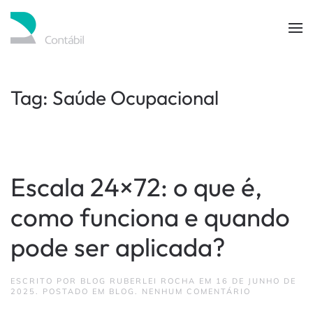
Skip to main content
Tag:
Saúde Ocupacional
Escala 24×72: o que é,
como funciona e quando
pode ser aplicada?
ESCRITO POR
BLOG RUBERLEI ROCHA
EM
16 DE JUNHO DE
EM
2025
. POSTADO EM
BLOG
.
NENHUM COMENTÁRIO
ESCALA
24×72: