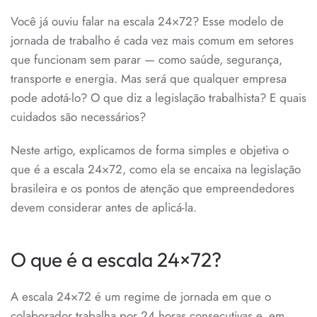
O
Você já ouviu falar na escala 24×72? Esse modelo de
QUE
É,
jornada de trabalho é cada vez mais comum em setores
COMO
FUNCIONA
que funcionam sem parar — como saúde, segurança,
E
QUANDO
transporte e energia. Mas será que qualquer empresa
PODE
pode adotá-lo? O que diz a legislação trabalhista? E quais
SER
APLICADA?
cuidados são necessários?
Neste artigo, explicamos de forma simples e objetiva o
que é a escala 24×72, como ela se encaixa na legislação
brasileira e os pontos de atenção que empreendedores
devem considerar antes de aplicá-la.
O que é a escala 24×72?
A escala 24×72 é um regime de jornada em que o
colaborador trabalha por 24 horas consecutivas e, em