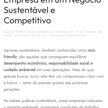
Sustentável e
Competitivo
ESCRITO POR
BLOG RUBERLEI ROCHA
EM
10 DE JUNHO DE
EM
2025
. POSTADO EM
BLOG
.
NENHUM COMENTÁRIO
COMO
TRANSFORM
SUA
mpresas sustentáveis, também conhecidas como
eco-
EMPRESA
EM
friendly
, são aquelas que conseguem equilibrar
UM
NEGÓCIO
desempenho econômico, responsabilidade social e
SUSTENTÁVE
E
cuidado ambiental
em suas operações. Mais do que
COMPETITIV
apenas buscar lucro, elas têm um compromisso claro com
o futuro — tanto do planeta quanto das próximas
gerações.
Ao adotar práticas sustentáveis, essas empresas reduzem
o impacto ambiental, promovem condições de trabalho