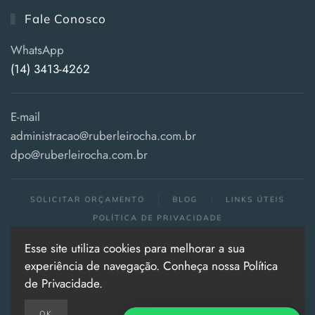
Fale Conosco
WhatsApp
(14) 3413-4262
E-mail
administracao@ruberleirocha.com.br
dpo@ruberleirocha.com.br
SOLICITAR ORÇAMENTO
BLOG
LINKS ÚTEIS
POLÍTICA DE PRIVACIDADE
Esse site utiliza cookies para melhorar a sua
Todos os direitos reservados . 2024
experiência de navegação. Conheça nossa Política
Política de Privacidade
|
Política de Qualidade
de Privacidade.
OK