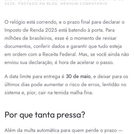
EM
2025
. POSTADO EM
BLOG
.
NENHUM COMENTÁRIO
ÚLTIMOS
DIAS
PARA
O relógio está correndo, e o prazo final para declarar o
DECLARAR
O
Imposto de Renda 2025 está batendo à porta. Para
IMPOSTO
DE
milhões de brasileiros, esse é o momento de revisar
RENDA
2025:
documentos, conferir dados e garantir que tudo esteja
EVITE
em ordem com a Receita Federal. Mas, se você ainda não
PROBLEMAS
COM
enviou sua declaração, é hora de acelerar o passo.
O
FISCO
A data limite para entrega é
30 de maio
, e deixar para os
últimos dias pode aumentar o risco de erros, lentidão no
sistema e, pior, cair na temida malha fina.
Por que tanta pressa?
Além da multa automática para quem perde o prazo —