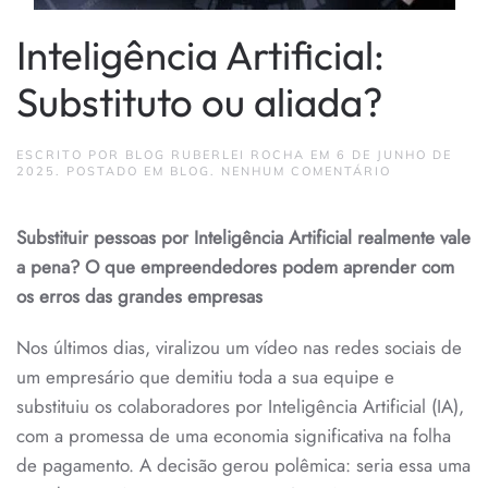
Inteligência Artificial:
Substituto ou aliada?
ESCRITO POR
BLOG RUBERLEI ROCHA
EM
6 DE JUNHO DE
EM
2025
. POSTADO EM
BLOG
.
NENHUM COMENTÁRIO
INTELIGÊNCI
ARTIFICIAL:
SUBSTITUTO
Substituir pessoas por Inteligência Artificial realmente vale
OU
ALIADA?
a pena? O que empreendedores podem aprender com
os erros das grandes empresas
Nos últimos dias, viralizou um vídeo nas redes sociais de
um empresário que demitiu toda a sua equipe e
substituiu os colaboradores por Inteligência Artificial (IA),
com a promessa de uma economia significativa na folha
de pagamento. A decisão gerou polêmica: seria essa uma